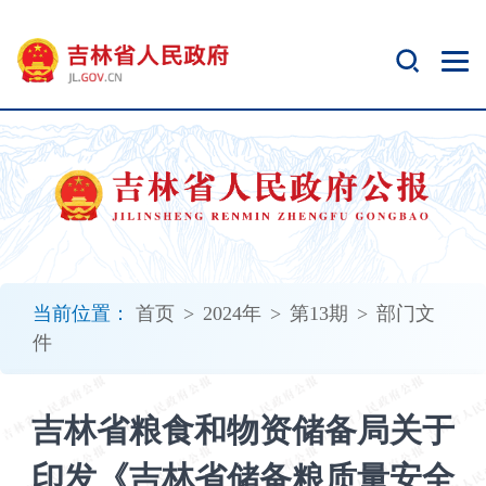
新
窗
口
打
开
无
障
碍
说
明
页
面,
当前位置：
首页
>
2024年
>
第13期
>
部门文
按
件
Alt
加
波
吉林省粮食和物资储备局关于
浪
键
印发《吉林省储备粮质量安全
打