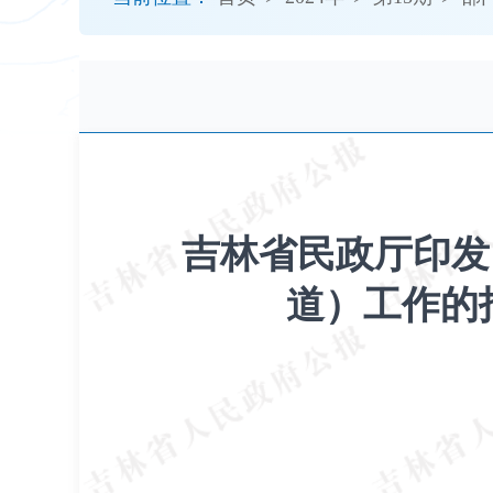
开
导
盲
模
式
吉林省民政厅印发
道）工作的