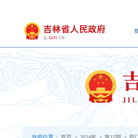
新
窗
口
打
开
无
障
碍
说
明
页
面,
按
Alt
加
波
浪
键
打
当前位置：
首页
>
2024年
>
第15期
>
部