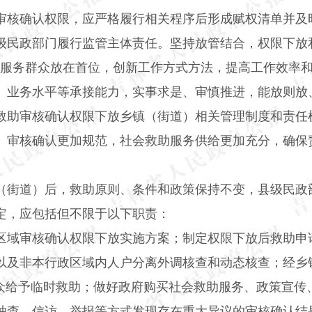
审核确认权限，应严格履行相关程序后形成赋权清单并及
级民政部门履行监管主体责任。坚持放管结合，权限下放
把服务群众放在首位，创新工作方式方法，提高工作效率
、业务水平等承接能力，实事求是、审慎推进，能放则放
救助审核确认权限下放乡镇（街道）相关管理制度和责任
）审核确认更加规范，社会救助服务供给更加充分，确保
（街道）后，救助原则、条件和政策保持不变，县级民政
定，应包括但不限于以下职责：
区域审核确认权限下放实施方案；制定权限下放后救助申
以及非本行政区域内人户分离外调核查和动态核查；经乡
群众给予临时救助；做好政府购买社会救助服务、政策宣传
抽查、信访、举报等方式发现存在重大异议的审核确认结