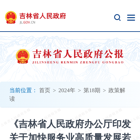
新
窗
口
打
开
无
障
碍
说
明
页
面,
当前位置：
首页
>
2024年
>
第18期
>
政策解
按
读
Alt
加
波
《吉林省人民政府办公厅印发
浪
键
关于加快服务业高质量发展若
打