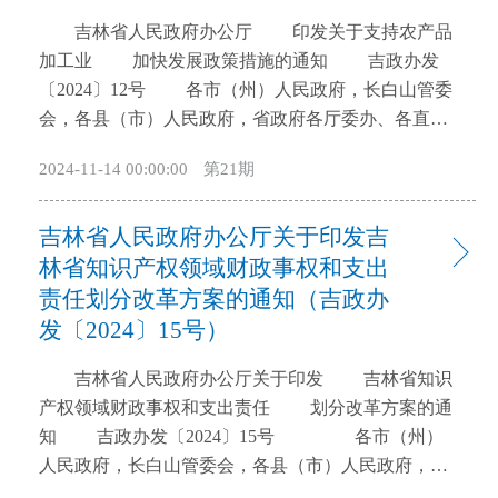
开
吉林省人民政府办公厅 印发关于支持农产品
导
加工业 加快发展政策措施的通知 吉政办发
盲
〔2024〕12号 各市（州）人民政府，长白山管委
模
会，各县（市）人民政府，省政府各厅委办、各直属
式
机构，驻吉中直有关部门、单位： 《关于支持农
2024-11-14 00:00:00
第21期
产品加工业加快发展的政策措施》已经省政府同意，
现印发给你们，请认真抓好贯彻落实。 吉林省人
吉林省人民政府办公厅关于印发吉
民政府办公厅 2024年6月14日 关于支持农产
品加工业加快发展的政策措施 为推动全省农产品
林省知识产权领域财政事权和支出
加工业高质量发展，打造万亿级农产品及其深加工和
责任划分改革方案的通知（吉政办
食品细加工产业，现提出如下政策措施： 一、对
发〔2024〕15号）
农产品加工项目年度新增生产性固定资产贷款,按照分
档递进原则，对1000万元—5000万元（含）按1%贴息
吉林省人民政府办公厅关于印发 吉林省知识
率给予贴息补助；5000万元以上按1.5%贴息率给予贴
产权领域财政事权和支出责任 划分改革方案的通
息补助。每户企业连续贴息2年，单户企业累计不超过
知 吉政办发〔2024〕15号 各市（州）
1000万元。（省农业农村厅、省财政厅、省畜牧局及
人民政府，长白山管委会，各县（市）人民政府，省
各市、县级政府按职责分工负责，以下均需各市、县
政府各厅委办、各直属机构： 《吉林省知识产权