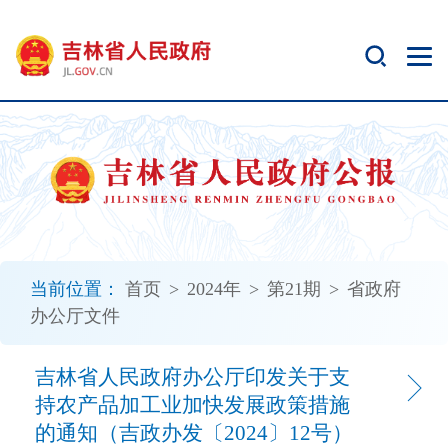
新
窗
口
打
开
无
障
碍
说
明
页
面,
当前位置：
首页
>
2024年
>
第21期
>
省政府
按
办公厅文件
Alt
加
波
吉林省人民政府办公厅印发关于支
浪
持农产品加工业加快发展政策措施
键
的通知（吉政办发〔2024〕12号）
打