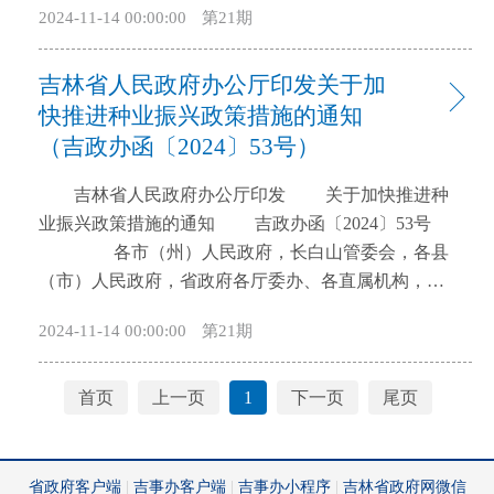
2024-11-14 00:00:00
第21期
级政府落实，不再列出） 二、对省级及以上农业
领域财政事权和支出责任划分改革方案》已经省政府
产业化重点龙头企业，在政策性担保机构新增的贷
同意，现印发给你们，请结合实际，认真贯彻落实。
吉林省人民政府办公厅印发关于加
款，按照0.5%的担保费率给予补助,由担保公司返还企
吉林省人民政府办公厅 2024年8月16日
业，不得收取评估、服务、管理等相关费用。（省财
吉林省知识产权领域财政事权和 支出责
快推进种业振兴政策措施的通知
政厅、省农业农村厅、省地方金融管理局、省畜牧
任划分改革方案 按照党中央、国务院和省
（吉政办函〔2024〕53号）
局、东北中小企业融资再担保股份有限公司、吉林省
委、省政府有关决策部署，根据《国务院办公厅关于
吉林省人民政府办公厅印发 关于加快推进种
信用融资担保投资集团有限公司、吉林省农业融资担
印发〈知识产权领域中央与地方财政事权和支出责任
业振兴政策措施的通知 吉政办函〔2024〕53号
保有限公司按职责分工负责） 三、支持银行机构
划分改革方案〉的通知》（国办发〔2023〕48号）和
各市（州）人民政府，长白山管委会，各县
为符合条件的农产品加工企业提供优惠利率贷款，力
《吉林省人民政府关于印发吉林省推进省以下财政事
（市）人民政府，省政府各厅委办、各直属机构，驻
争贷款利率不超过同期同档次LPR加100BP。（人民
权和支出责任划分改革方案的通知》（吉政发
吉中直有关部门、单位： 《关于加快推进种业振
银行吉林省分行负责） 四、支持规上农产品深加
〔2017〕10号）要求，现就全省知识产权领域省与市
2024-11-14 00:00:00
第21期
兴的政策措施》已经省政府同意，现印发给你们，请
工企业开展智能化改造和数字化转型升级，对符合条
县财政事权和支出责任划分改革制定如下方案。
结合实际认真抓好贯彻落实。 吉林省人民政
件的项目纳入吉林省制造业智能化改造和数字化转型
一、总体要求 牢固树立保护知识产权就是保护创
府办公厅 2024年6月14日 关于加快推进
奖补政策支持范围。（省工业和信息化厅、省财政厅
新的理念，在中央与地方知识产权领域财政事权和支
首页
上一页
1
下一页
尾页
种业振兴的政策措施 为深入贯彻落实省委、
按职责分工负责） 五、将农产品精深加工及副产
出责任划分改革总体框架下，紧密结合我省实际，健
省政府决策部署，全力实施种业振兴行动，加快建设
物综合利用、食品加工（储运）质量安全控制等关键
全充分发挥省与市县两个积极性体制机制，适当加强
种业强省，现提出如下政策措施： 一、强化种业
技术研究纳入省科技发展计划支持范围，鼓励省内高
省在知识产权保护方面财政事权，减少并规范省和市