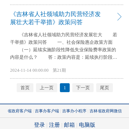
入贯彻落实省委、省政府决策部署，全力实施种业振
产贷款给予贴息补助；对政策性担保机构新增贷款给
《吉林省人社领域助力民营经济发
兴行动，加快建设种业强省，根据胡玉亭省长作出的
予担保费率补助；为符合条件的农产品加工企业提供
“要研究举全省之力做强种业的突破性政策举措”批示
展壮大若干举措》政策问答
优惠利率贷款，着力破解融资难、融资贵等难题，推
精神和在现代化大农业专题会议上的指示精神，省农
动企业扩产扩能、设备升级改造。 （二）推动科
《吉林省人社领域助力民营经济发展壮大 若
业农村厅制定《政策措施》，主要目的就是激励省内
技创新方面（第4条至第6条）。提出对农产品加工企
干举措》政策问答 一、社会保险惠企政策方面
外资源、技术、人才等要素向我省集聚，加速科研育
业智能化改造和数字化转型给予奖补政策支持；对农
（一）延续实施阶段性降低失业保险费率政策的
种创新和突破性成果转化应用，加快推进我省种业振
产品加工关键技术、产学研合作、科技研发投入等方
内容是什么？ 答：政策内容是：延续执行阶段性
兴，实现国内领先。 二、《政策措施》的主要内
面给予政策支持和奖补，推动科研成果转化，提升企
降低失业保险费率至1%的政策；执行期限为：2025年
容 《政策措施》制定了“强化种业人才激励机
业科技创新能力，增强内生动能。 （三）强化要
2024-11-14 00:00:00
第21期
12月31日；政策目的是：继续降低参保单位缴纳社会
制、加快重大育种科研平台和基地建设、加速优良品
素保障方面（第7至11条）。提出安排利用专项资金加
保险费负担。 （二）关于延续实施稳岗返还政策
种推广应用”三方面突破性支持政策。 三、《政
大农产品品牌宣传和省级农业产业园创建力度；对农
都包含哪些内容？ 答：与2023年相比，今年基本
首页
上一页
1
下一页
尾页
策措施》提出的目标 在突破性品种培育方面，
产品加工项目在土地出让方面给予政策支持；对重大
保持政策连续性和稳定性主要体现在“三不变”，即：
《政策措施》提出，依托长春国家农高区与“三江”实
项目开辟绿色通道；筛选推荐农产品加工企业申请基
一是资格条件不变，参保企业需足额缴纳失业保险费1
验室，统筹建设玉米、水稻、大豆、人参、菌物、肉
金支持，进一步激发企业发展潜力和产业发展活力。
年以上，且上年度未裁员或裁员率不高于上年度全国
牛6大育种创新平台，开展突破性种源协同攻关，加快
初审：王茜 复审：李东洋 终审：佟胜强
城镇调查失业率控制目标，也就是5.5%，30人（含）
培育生产急需的玉米、水稻、大豆优异新品种10个以
以下的参保企业裁员率不高于参保职工总数20%；二
上，人参、菌物优势新品种5个以上，肉牛优良新品种