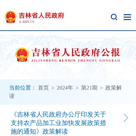
新
窗
口
打
开
无
障
碍
说
明
页
面,
当前位置：
首页
>
2024年
>
第21期
>
政策解
按
读
Alt
加
波
《吉林省人民政府办公厅印发关于
浪
支持农产品加工业加快发展政策措
键
施的通知》政策解读
打