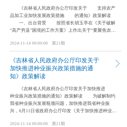
开
《吉林省人民政府办公厅印发关于 支持农产
导
品加工业加快发展政策措施 的通知》政策解读
盲
一、出台背景 按照省长胡玉亭在《关于破解
模
“高产穷县”困境的工作方案》上作出关于“要聚焦农产
式
品加工产业培育，研究出台高含金量政策，实现县级
2024-11-14 00:00:00
第21期
财政增收”的指示，省农业农村厅研究起草了《关于支
持农产品加工业加快发展的若干政策措施》（以下简
《吉林省人民政府办公厅印发关于
称《政策措施》），期间副省长郭灵计多次召开专题
会议，进行深入研究，提出明确意见，先后多轮征求
加快推进种业振兴政策措施的通
财政、工信、商务等12个部门（单位）意见建议，履
知》政策解读
行了公众参与、专家论证、风险评估、法律咨询、集
《吉林省人民政府办公厅印发关于加快推进
体讨论、合法性审查、重大决策、社会稳定风险评估
种业振兴政策措施的通知》政策解读 为破解制约
备案等程序，并就8项内容形成政策直达清单。
我省种业振兴发展瓶颈问题，加快推进我省种业振
二、文件主要内容 《政策措施》重点围绕降低融
兴，6月11日省政府办公厅印发《关于加快推进种业振
资成本、推动科技创新、强化要素保障等3方面提出11
兴的政策措施》（以下简称《政策措施》），现做如
条措施。 （一）降低融资成本方面（第1条至第3
2024-11-14 00:00:00
第21期
下解读： 一、《政策措施》出台的背景 为深
条）。提出对农产品加工项目年度新增生产性固定资