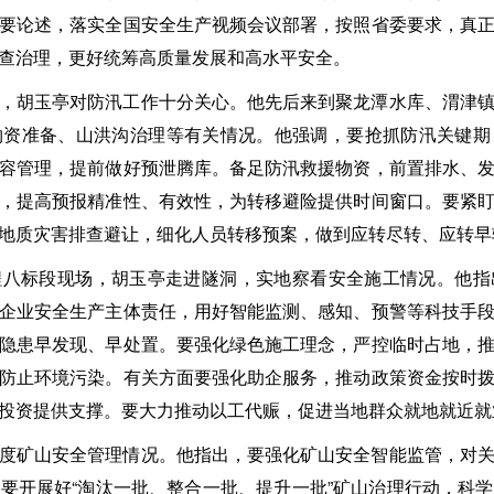
要论述，落实全国安全生产视频会议部署，按照省委要求，真
查治理，更好统筹高质量发展和高水平安全。
，胡玉亭对防汛工作十分关心。他先后来到聚龙潭水库、渭津
物资准备、山洪沟治理等有关情况。他强调，要抢抓防汛关键期
容管理，提前做好预泄腾库。备足防汛救援物资，前置排水、
，提高预报精准性、有效性，为转移避险提供时间窗口。要紧
地质灾害排查避让，细化人员转移预案，做到应转尽转、应转早
程八标段现场，胡玉亭走进隧洞，实地察看安全施工情况。他指
企业安全生产主体责任，用好智能监测、感知、预警等科技手
隐患早发现、早处置。要强化绿色施工理念，严控临时占地，
防止环境污染。有关方面要强化助企服务，推动政策资金按时
投资提供支撑。要大力推动以工代赈，促进当地群众就地就近就
度矿山安全管理情况。他指出，要强化矿山安全智能监管，对
要开展好“淘汰一批、整合一批、提升一批”矿山治理行动，科