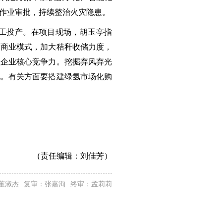
作业审批，持续整治火灾隐患。
工投产。在项目现场，胡玉亭指
新商业模式，加大秸秆收储力度，
强企业核心竞争力。挖掘弃风弃光
地。有关方面要搭建绿氢市场化购
（责任编辑：
刘佳芳）
董淑杰
复审：张嘉洵
终审：孟莉莉