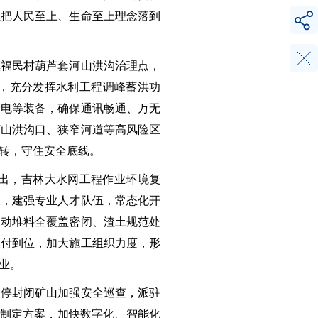
正把人民至上、生命至上理念落到
镇福民村葫芦套河山洪沟治理点，
，充分发挥水利工程调峰蓄洪功
发电等装备，确保通讯畅通、万无
盯山洪沟口、狭窄河道等高风险区
转，守住安全底线。
出，吉林大水网工程作业环境复
段，建强专业人才队伍，常态化开
推动堆料全覆盖密闭、渣土规范处
拨付到位，加大施工组织力度，形
业。
关停封闭矿山加强安全巡查，派驻
学制定方案，加快数字化、智能化