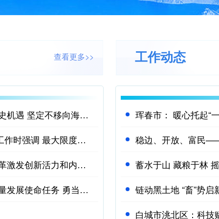
工作动态
查看更多>>
黄强到延边珲春调研时强调 充分把握历史机遇 坚定不移向海图强 以高水平对外开放推动吉林高质量发展
珲春市： 暖心托起“
黄强在延边汪清检查指导灾后恢复重建工作时强调 最大限度降低灾害损失 众志成城恢复美好家园
稳边、开放、富民—
黄强到长春汽开区调研时强调 以深化改革激发创新活力和内生动力 全力打造经济发展主战场主阵地主引擎
黄强到长春经开区调研时强调 扛牢高质量发展使命任务 勇当改革开放的排头兵
链动黑土地 “畜”势
白城市洮北区：科技