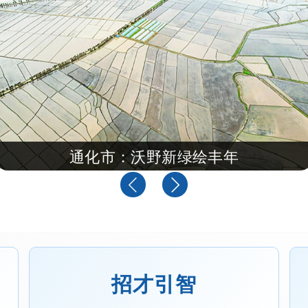
美景引客来
山野入夏
通化市：沃野新绿绘丰年
招才引智