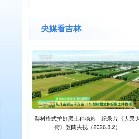
央媒看吉林
场反差玩法
梨树模式护好黑土种稳粮 纪录片《人民
街》登陆央视（2026.8.2）