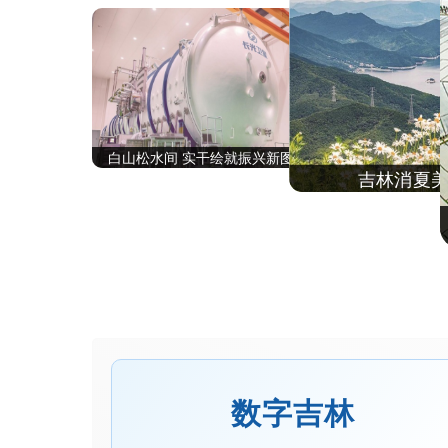
大冬之城 清风盛夏 22℃的长春解锁别样精彩
白山松水间 实干绘就振兴新图景
吉林消夏
数字吉林