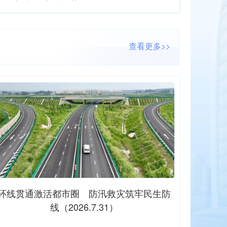
查看更多>>
环线贯通激活都市圈 防汛救灾筑牢民生防
都市圈
线（2026.7.31）
群数