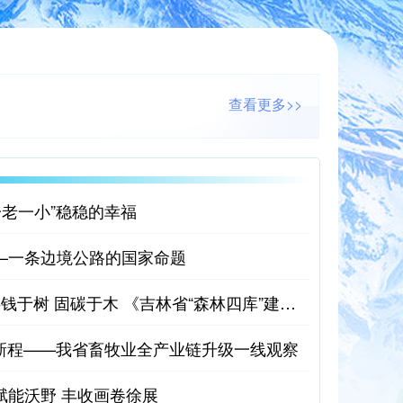
查看更多>>
一老一小”稳稳的幸福
—一条边境公路的国家命题
蓄水于山 藏粮于林 摇钱于树 固碳于木 《吉林省“森林四库”建设实施方案（2026—2030年）》锁定生态与产业双目标并部署七大工程
启新程——我省畜牧业全产业链升级一线观察
赋能沃野 丰收画卷徐展