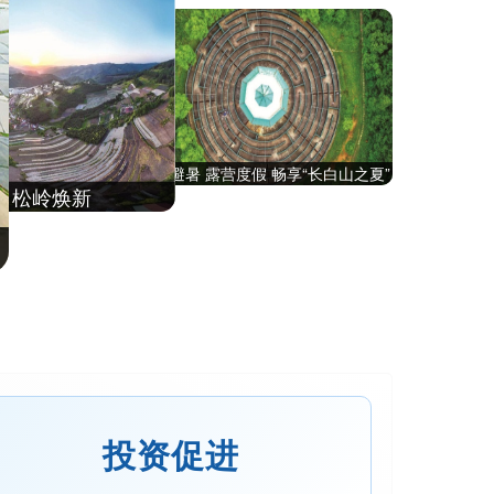
清凉避暑 露营度假 畅享“长白山之夏”
松原：碧
 松岭焕新
投资促进