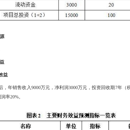
源
。
益
效益
后，年销售收入
9000
万元，
净
利润
3000
万元，投资回收期
7
年（
利润率
20
%
。