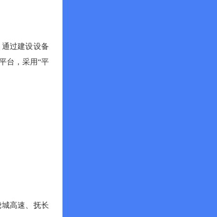
，通过建设设备
平台，采用
“平
）
绕城高速、抚长