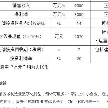
效益
动区域制造业数字化转型，预计可服务
200
家以上中小企业。通
游协同，提升区域制造业整体竞争力。项目还将培养一批工