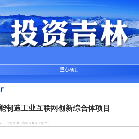
重点项目
项目
能制造工业互联网创新综合体项目
7 15:28 信息来源：吉林省商务信息中心