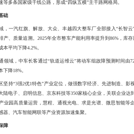
速等多条国家级干线公路，形成
“
四纵五横
”
主干路网格局
。
基础
域，一汽红旗、解放、大众、丰越四大整车厂全部接入
“长智云
排产、质量追溯。
2025
年全市整车产能利用率提升到
86%
，库存
成本平均下降
4.2%
。
通领域，中车长客通过
“轨道运维云”将动车组故障预测时间由
7
本下降
18%
。
区坚持
“
3
强
2
优
1
特色”产业定位，做强数字经济、先进制造、影
大陆电子、启明信息、京东科技等
350
家核心企业，关联企业达
产业园高质量运营，慧程、通视光电、求是光谱、微思智能等
感器、汽车智能网联等产业资源加速集聚。
套保障