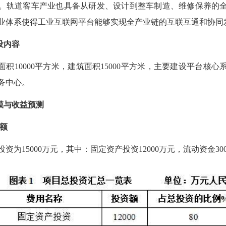
。轨道客车产业也具备从研发、设计到整车制造、维修保养的
业体系使得工业互联网平台能够实现全产业链的互联互通和协同
设内容
面积
10000
平方米，建筑面积
15000
平方米，主要建设平台核心
务中心。
模与收益预测
额
投资为
15000
万元，其中：
固定资产
投资
12000
万元，流动资金
30