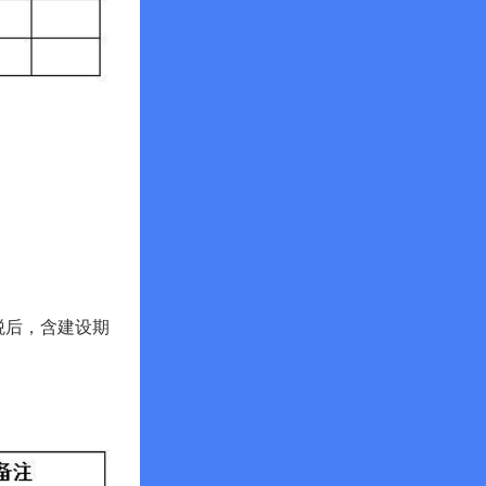
税后，含建设期