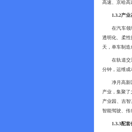
高速、京哈高
1.3.2
产业
在汽车领
透明化、柔性
天，单车制造
在轨道交
分钟，运维成
净月高新
产业，集聚了
产业园、吉智
智能驾驶、传
1
.3.3配