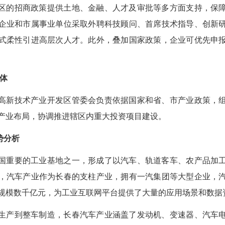
区的
招商政策提供土地、金融、人才及审批等多方面支持，保
企业和市属事业单位采取外聘科技顾问、首席技术指导、创新
式柔性引进高层次人才。
此外，叠加国家政策，企业可优先申
体
高新技术产业开发区管委会负责依据国家和省、市产业政策，
产业布局，协调推进辖区内重大投资项目建设。
势分析
国重要的工业基地之一，形成了以汽车、轨道客车、农产品加
，汽车产业作为长春的支柱产业，拥有一汽集团等大型企业，
规模数千亿元，为工业互联网平台提供了大量的应用场景和数据
生产到整车制造，长春汽车产业涵盖了发动机、变速器、汽车