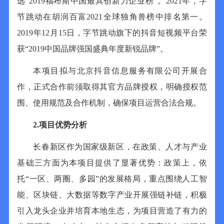
选“
2019
福布斯中国最具创新力企业榜”。
2021
年，字
节跳动在胡润百富
2021
全球独角兽榜中排名第一。
2019
年
12
月
15
日，字节跳动旗下的抖音短视频平台荣
获“
2019
中国品牌强国盛典年度新锐品牌”。
本项目拟与北京抖音信息服务有限公司开展合
作，正式合作前须取得其官方品牌授权，明确授权范
围、使用规范及合作机制，确保项目运营合法合规。
2
.
项目
优势
分析
长春新区作为国家级新区，在政策、人才与产业
基础三方面为本项目提供了显著优势：政策上，依
托
“一区、两圈、多园”的发展格局，重点围绕人工智
能、区块链、大数据等数字产业开展强链补链，积极
引入龙头企业并培育本地生态，为项目营造了有力的