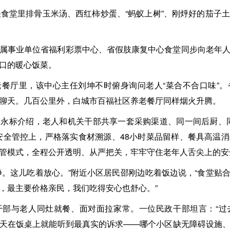
关食堂里排骨玉米汤、西红柿炒蛋、“蚂蚁上树”、刚烀好的茄子
属事业单位省福利彩票中心、省假肢康复中心食堂同步向老年
口的暖心饭菜。
餐厅里，该中心主任刘坤不时俯身询问老人“菜合不合口味”
聊天。几百公里外，白城市百福社区养老餐厅同样烟火升腾。
永标介绍，老人和机关干部共享一套采购渠道、同一间后厨、
安全管控上，严格落实食材溯源、48小时菜品留样、餐具高温
管模式，全程公开透明、从严把关，牢牢守住老年人舌尖上的安
净。这儿吃着放心。”附近小区居民邵刚边吃着饭边说，“食堂贴
，最主要价格亲民，我们吃得安心也舒心。”
干部与老人同灶就餐、面对面拉家常。一位民政干部坦言：“过
天在饭桌上就能听到最真实的诉求——哪个小区缺无障碍设施