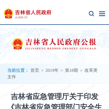
新
窗
口
打
开
无
障
碍
说
明
页
面,
当前位置：
首页
>
2019年
>
第18期
>
改革类
按
文件
Alt
加
波
吉林省应急管理厅关于印发
浪
键
《吉林省应急管理部门安全生
打