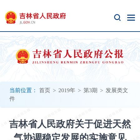
新
窗
口
打
开
无
障
碍
说
明
页
面,
当前位置：
首页
>
2019年
>
第3期
>
发展类文
按
件
Alt
加
波
吉林省人民政府关于促进天然
浪
键
气协调稳定发展的实施意见
打