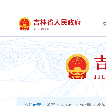
新
窗
口
打
开
无
障
碍
说
明
页
面,
按
Alt
加
波
浪
键
打
当前位置：
首页
>
2019年
>
第4期
>
改革