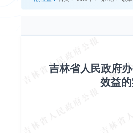
开
导
盲
模
式
吉林省人民政府办
效益的