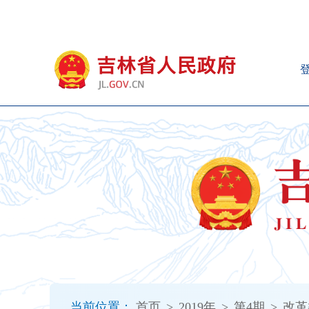
新
窗
口
打
开
无
障
碍
说
明
页
面,
按
Alt
加
波
浪
键
打
当前位置：
首页
>
2019年
>
第4期
>
改革