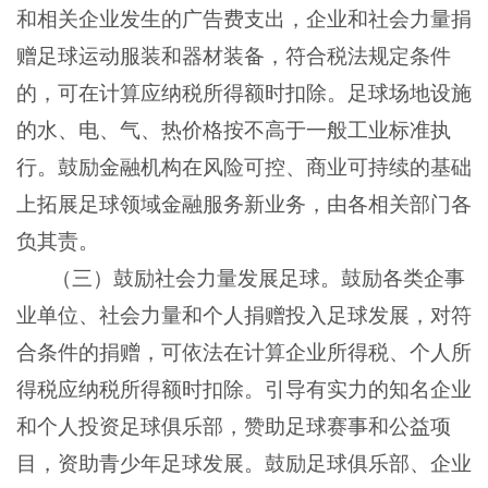
和相关企业发生的广告费支出，企业和社会力量捐
赠足球运动服装和器材装备，符合税法规定条件
的，可在计算应纳税所得额时扣除。足球场地设施
的水、电、气、热价格按不高于一般工业标准执
行。鼓励金融机构在风险可控、商业可持续的基础
上拓展足球领域金融服务新业务，由各相关部门各
负其责。
（三）鼓励社会力量发展足球。鼓励各类企事
业单位、社会力量和个人捐赠投入足球发展，对符
合条件的捐赠，可依法在计算企业所得税、个人所
得税应纳税所得额时扣除。引导有实力的知名企业
和个人投资足球俱乐部，赞助足球赛事和公益项
目，资助青少年足球发展。鼓励足球俱乐部、企业