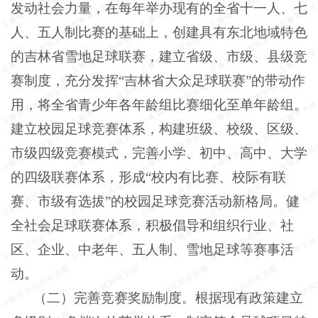
发动社会力量，在每年举办现有的全省十一人、七
人、五人制比赛的基础上，创建具有东北地域特色
的吉林省雪地足球联赛，建立省级、市级、县级竞
赛制度，充分发挥“吉林省大众足球联赛”的带动作
用，将全省青少年各年龄组比赛细化至单年龄组。
建立校园足球竞赛体系，构建班级、校级、区级、
市级四级竞赛模式，完善小学、初中、高中、大学
的四级联赛体系，形成“校内有比赛、校际有联
赛、市级有选拔”的校园足球竞赛活动新格局。健
全社会足球联赛体系，积极倡导和组织行业、社
区、企业、中老年、五人制、雪地足球等赛事活
动。
（二）完善竞赛奖励制度。根据现有政策建立