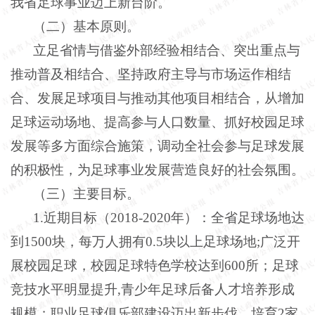
我省足球事业迈上新台阶。
（二）基本原则。
立足省情与借鉴外部经验相结合、突出重点与
推动普及相结合、坚持政府主导与市场运作相结
合、发展足球项目与推动其他项目相结合，从增加
足球运动场地、提高参与人口数量、抓好校园足球
发展等多方面综合施策，调动全社会参与足球发展
的积极性，为足球事业发展营造良好的社会氛围。
（三）主要目标。
1.近期目标（2018-2020年）：全省足球场地达
到1500块，每万人拥有0.5块以上足球场地;广泛开
展校园足球，校园足球特色学校达到600所；足球
竞技水平明显提升,青少年足球后备人才培养形成
规模；职业足球俱乐部建设迈出新步伐，培育2家