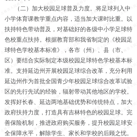
（二）加大校园足球普及力度。将足球列入中
小学体育课教学重点内容，适当加大课时比重。以
扶持特色带动普及，对基础好的各级中小学足球特
色校重点扶持。根据教育部和我省制定的《校园足
球特色学校基本标准》，各市（州）、县（市、
区）要结合实际制定本级校园足球特色学校基本标
准。支持延边州开展校园足球综合改革，充分利用
延边州作为首批全国青少年校园足球综合改革试验
区的先行先试的经验，辐射带动其他地区的学校。
发挥好长春、延边两地基础优势和传统特点，加大
政府扶持力度，打造具有吉林特色的校园足球。完
善保险机制，推进政府购买服务，提升校园足球安
全保障水平，解除学生、家长和学校的后顾之忧。