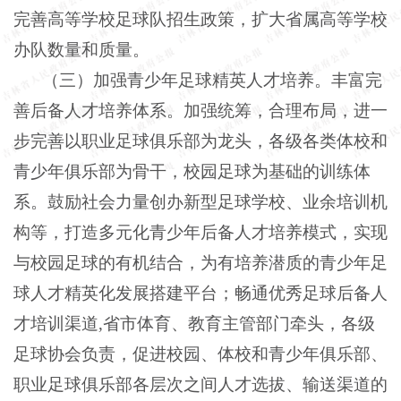
完善高等学校足球队招生政策，扩大省属高等学校
办队数量和质量。
（三）加强青少年足球精英人才培养。丰富完
善后备人才培养体系。加强统筹，合理布局，进一
步完善以职业足球俱乐部为龙头，各级各类体校和
青少年俱乐部为骨干，校园足球为基础的训练体
系。鼓励社会力量创办新型足球学校、业余培训机
构等，打造多元化青少年后备人才培养模式，实现
与校园足球的有机结合，为有培养潜质的青少年足
球人才精英化发展搭建平台；畅通优秀足球后备人
才培训渠道,省市体育、教育主管部门牵头，各级
足球协会负责，促进校园、体校和青少年俱乐部、
职业足球俱乐部各层次之间人才选拔、输送渠道的