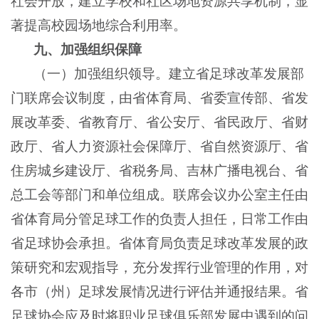
社会开放，建立学校和社区场地资源共享机制，显
著提高校园场地综合利用率。
九、加强组织保障
（一）加强组织领导。建立省足球改革发展部
门联席会议制度，由省体育局、省委宣传部、省发
展改革委、省教育厅、省公安厅、省民政厅、省财
政厅、省人力资源社会保障厅、省自然资源厅、省
住房城乡建设厅、省税务局、吉林广播电视台、省
总工会等部门和单位组成。联席会议办公室主任由
省体育局分管足球工作的负责人担任，日常工作由
省足球协会承担。省体育局负责足球改革发展的政
策研究和宏观指导，充分发挥行业管理的作用，对
各市（州）足球发展情况进行评估并通报结果。省
足球协会应及时将职业足球俱乐部发展中遇到的问