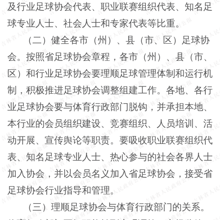
及行业足球协会代表、职业联赛组织代表、知名足
球专业人士、社会人士和专家代表等比重。
（二）健全各市（州）、县（市、区）足球协
会。按照省足球协会章程，各市（州）、县（市、
区）和行业足球协会要理顺足球管理体制和运行机
制，积极推进足球协会调整组建工作。各地、各行
业足球协会要与体育行政部门脱钩，并承担本地、
本行业的会员组织建设、竞赛组织、人员培训、活
动开展、宣传舆论等职责。要吸收职业联赛组织代
表、知名足球专业人士、热心参与的社会各界人士
加入协会，并以会员名义加入省足球协会，接受省
足球协会行业指导和管理。
（三）理顺足球协会与体育行政部门的关系。