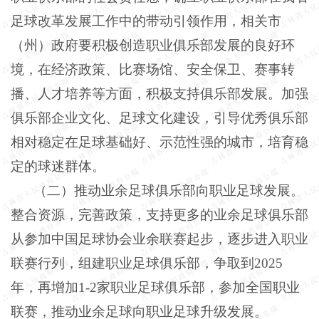
足球改革发展工作中的带动引领作用，相关市
（州）政府要积极创造职业俱乐部发展的良好环
境，在经济政策、比赛场馆、安全保卫、赛事转
播、人才培养等方面，积极支持俱乐部发展。加强
俱乐部企业文化、足球文化建设，引导优秀俱乐部
相对稳定在足球基础好、示范性强的城市，培育稳
定的球迷群体。
（二）推动业余足球俱乐部向职业足球发展。
整合资源，完善政策，支持更多的业余足球俱乐部
从参加中国足球协会业余联赛起步，逐步进入职业
联赛行列，组建职业足球俱乐部，争取到2025
年，再增加1-2家职业足球俱乐部，参加全国职业
联赛，推动业余足球向职业足球升级发展。