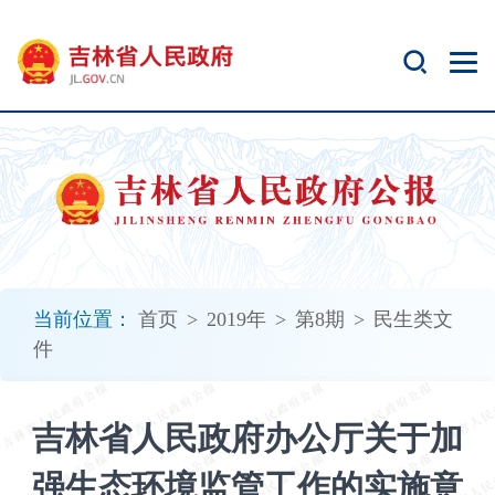
新
窗
口
打
开
无
障
碍
说
明
页
面,
当前位置：
首页
>
2019年
>
第8期
>
民生类文
按
件
Alt
加
波
吉林省人民政府办公厅关于加
浪
键
强生态环境监管工作的实施意
打