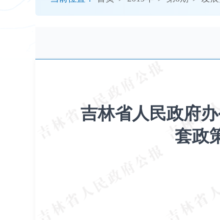
开
导
盲
模
式
吉林省人民政府办
套政策