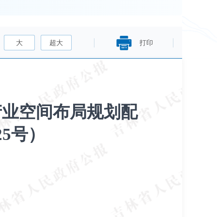
大
超大
打印
产业空间布局规划配
25号）