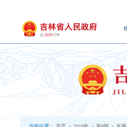
新
窗
口
打
开
无
障
碍
说
明
页
面,
按
Alt
加
波
浪
键
打
当前位置：
首页
>
2019年
>
第8期
>
发展