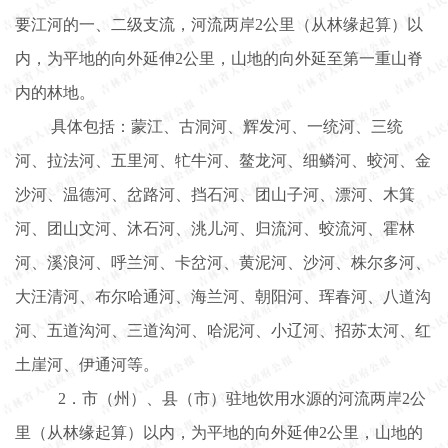
要江河的一、二级支流，河流两岸2公里（从林缘起算）以
内，为平地的向外延伸2公里，山地的向外延至第一重山脊
内的林地。
具体包括：蒙江、古洞河、辉发河、一统河、三统
河、拉法河、五里河、牤牛河、鳌龙河、细鳞河、蛟河、金
沙河、温德河、岔路河、挡石河、团山子河、漂河、木箕
河、团山文河、沐石河、洮儿河、归流河、蛟流河、霍林
河、溪浪河、呼兰河、卡岔河、黄泥河、沙河、株尔多河、
大汪清河、布尔哈通河、海兰河、朝阳河、珲春河、八道沟
河、五道沟河、三道沟河、哈泥河、小辽河、招苏太河、红
土崖河、伊通河等。
2．市（州）、县（市）驻地饮用水源的河流两岸2公
里（从林缘起算）以内，为平地的向外延伸2公里，山地的