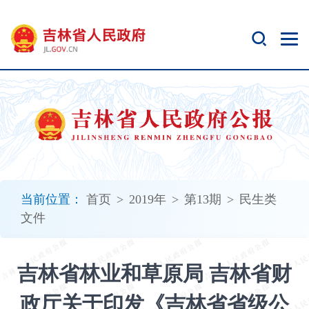
新
窗
口
打
开
无
障
碍
说
明
页
面,
当前位置：
首页
>
2019年
>
第13期
>
民生类
按
文件
Alt
加
波
吉林省林业和草原局 吉林省财
浪
键
政厅关于印发《吉林省省级公
打