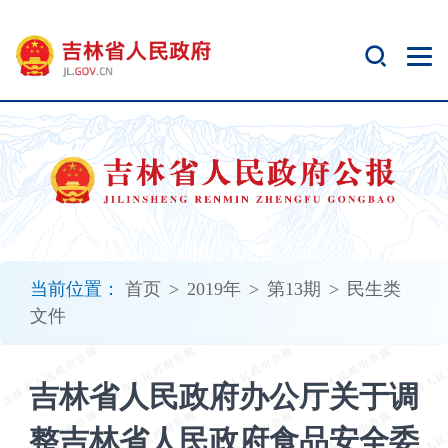
新
窗
口
打
开
无
障
碍
说
明
页
面,
当前位置：
首页
>
2019年
>
第13期
>
民生类
按
文件
Alt
加
波
吉林省人民政府办公厅关于调
浪
键
整吉林省人民政府食品安全委
打