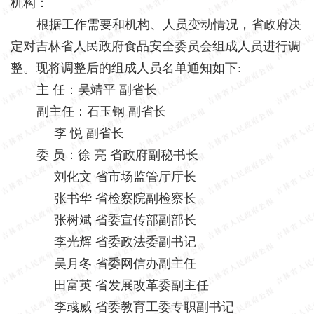
机构：
根据工作需要和机构、人员变动情况，省政府决
定对吉林省人民政府食品安全委员会组成人员进行调
整。现将调整后的组成人员名单通知如下
:
主
任：吴靖平
副省长
副主任：石玉钢
副省长
李
悦
副省长
委
员：徐
亮
省政府副秘书长
刘化文
省市场监管厅厅长
张书华
省检察院副检察长
张树斌
省委宣传部副部长
李光辉
省委政法委副书记
吴月冬
省委网信办副主任
田富英
省发展改革委副主任
李彧威
省委教育工委专职副书记