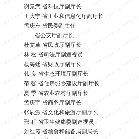
谢景武
省科技厅副厅长
王大宁
省工业和信息化厅副厅长
孟庆东
省民委副主任
省公安厅副厅长
杜文革
省民政厅副厅长
林
松
省司法厅副巡视员
杨海廷
省财政厅副厅长
韩
良
省生态环境厅副厅长
范
强
省住房城乡建设厅副厅长
夏
季
省农业农村厅副厅长
孟庆宇
省商务厅副厅长
张辰源
省文化和旅游厅副厅长
邢
程
省卫生健康委副巡视员
刘红霞
省粮食和储备局副局长