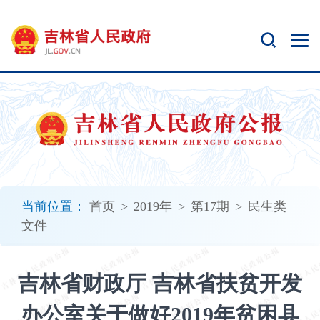
新
窗
口
打
开
无
障
碍
说
明
页
面,
当前位置：
首页
>
2019年
>
第17期
>
民生类
按
文件
Alt
加
波
吉林省财政厅 吉林省扶贫开发
浪
键
办公室关于做好2019年贫困县
打