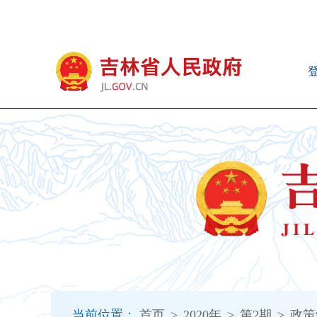
新
窗
口
打
开
无
障
碍
说
明
页
面,
按
Alt
加
波
浪
键
打
当前位置：
首页
>
2020年
>
第2期
>
政策