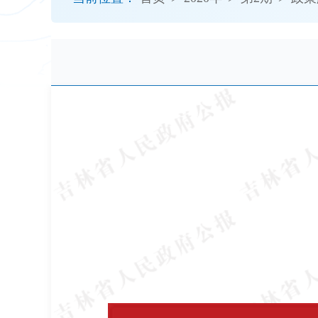
开
导
盲
模
式