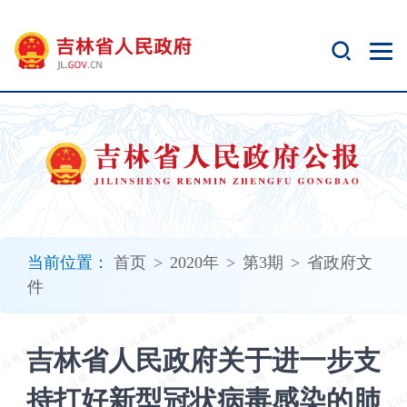
新
窗
口
打
开
无
障
碍
说
明
页
面,
当前位置：
首页
>
2020年
>
第3期
>
省政府文
按
件
Alt
加
波
吉林省人民政府关于进一步支
浪
键
持打好新型冠状病毒感染的肺
打