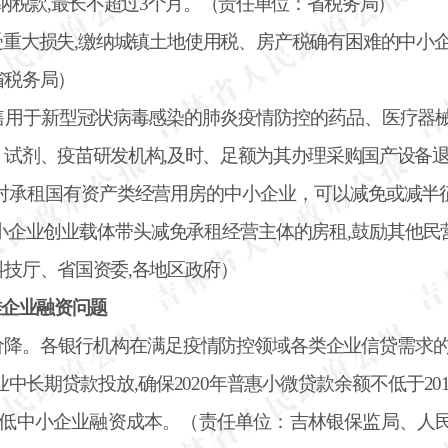
缴纳税款,最长不超过3个月。（责任单位：省税务局）
受重大损失
,缴纳城镇土地使用税、房产税确有困难的中小企
省税务局）
售用于新型冠状病毒感染的肺炎疫情防控的药品、医疗器
、试剂、疫苗研发机构,及时、足额为其办理采购国产设备
,对承租国有资产类经营用房的中小企业，可以减免或减半
小企业创业载体带头减免承租经营主体的房租,鼓励其他民
技厅、省国资委,各地区政府）
难企业融资问题
价降。各银行机构在满足疫情防控领域各类企业信贷需求
长期贷款投放,确保2020年普惠小微贷款余额不低于201
，降低中小企业融资成本。（责任单位：吉林银保监局、人