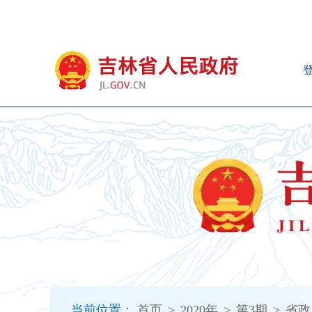
新
窗
口
打
开
无
障
碍
说
明
页
面,
按
Alt
加
波
浪
键
打
当前位置：
首页
>
2020年
>
第3期
>
省政