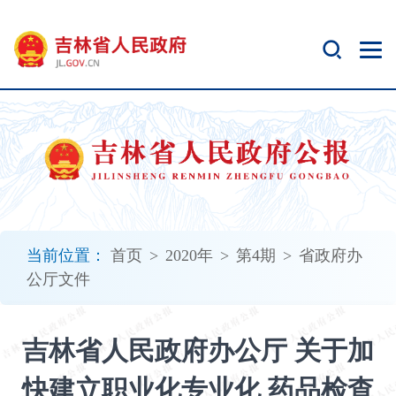
新
窗
口
打
开
无
障
碍
说
明
页
面,
当前位置：
首页
>
2020年
>
第4期
>
省政府办
按
公厅文件
Alt
加
波
吉林省人民政府办公厅 关于加
浪
键
快建立职业化专业化 药品检查
打