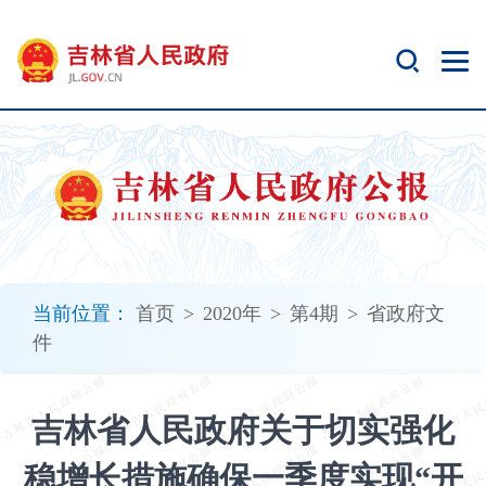
新
窗
口
打
开
无
障
碍
说
明
页
面,
当前位置：
首页
>
2020年
>
第4期
>
省政府文
按
件
Alt
加
波
吉林省人民政府关于切实强化
浪
键
稳增长措施确保一季度实现“开
打