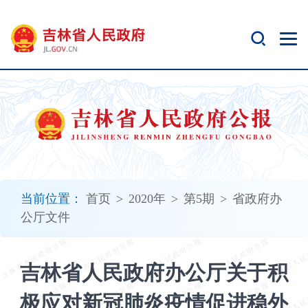
新
窗
口
打
开
无
障
碍
说
明
页
面,
当前位置：
首页
>
2020年
>
第5期
>
省政府办
按
公厅文件
Alt
加
波
吉林省人民政府办公厅关于积
浪
键
极应对新冠肺炎疫情促进稳外
打