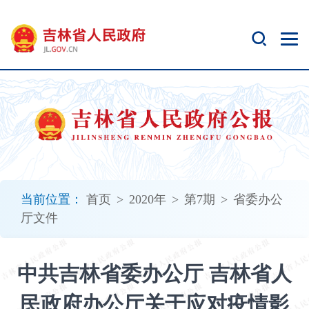
新
窗
口
打
开
无
障
碍
说
明
页
面,
当前位置：
首页
>
2020年
>
第7期
>
省委办公
按
厅文件
Alt
加
波
中共吉林省委办公厅 吉林省人
浪
键
民政府办公厅关于应对疫情影
打