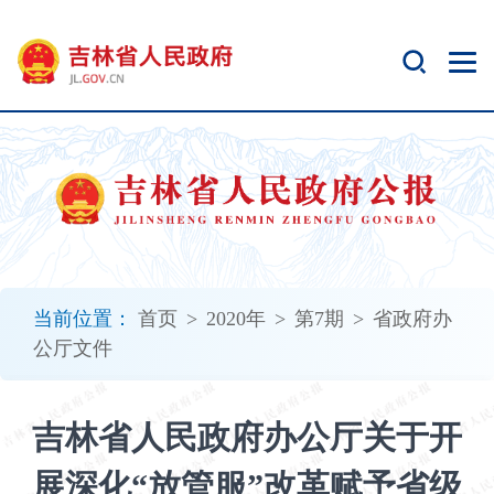
新
窗
口
打
开
无
障
碍
说
明
页
面,
当前位置：
首页
>
2020年
>
第7期
>
省政府办
按
公厅文件
Alt
加
波
吉林省人民政府办公厅关于开
浪
键
展深化“放管服”改革赋予省级
打