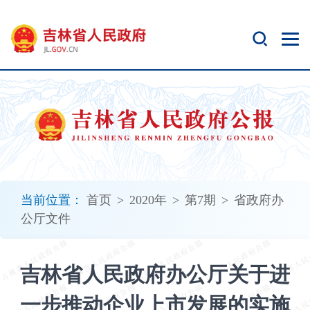
新
窗
口
打
开
无
障
碍
说
明
页
面,
当前位置：
首页
>
2020年
>
第7期
>
省政府办
按
公厅文件
Alt
加
波
吉林省人民政府办公厅关于进
浪
键
一步推动企业上市发展的实施
打