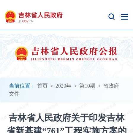
新
窗
口
打
开
无
障
碍
说
明
页
面,
当前位置：
首页
>
2020年
>
第10期
>
省政府
按
文件
Alt
加
波
吉林省人民政府关于印发吉林
浪
键
省新基建“761”工程实施方案的
打