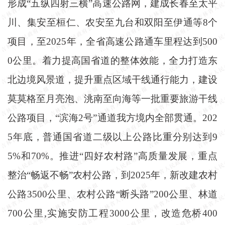
形成“五纵四射三横”高速公路网，建成长春至太平
川、集安至桓仁、农安至九台和双阳至伊通等8个
项目，至2025年，全省高速公路通车里程达到500
0公里。着力提高国省道的整体效能，全力打造东
北边境风景道，提升重点区域干线通行能力，建设
莫莫格至月亮泡、洮南至向海等一批重要旅游干线
公路项目，“滨海2号”通道我方境内全部贯通。202
5年底，普通国省道二级以上公路比重分别达到9
5%和70%。推进“四好农村路”高质量发展，重点
整治“畅返不畅”农村公路，到2025年，新改建农村
公路3500公里、农村公路“断头路”200公里、林道
700公里,实施安防工程3000公里，改造危桥400