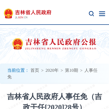
新
窗
口
打
开
无
障
碍
说
明
页
面,
当前位置：
首页
>
2020年
>
第10期
>
人事任
按
免
Alt
加
波
吉林省人民政府人事任免（吉
浪
键
政干任[2020]28号）
打