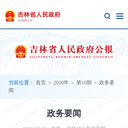
新
窗
口
打
开
无
障
碍
说
明
页
面,
当前位置：
首页
>
2020年
>
第10期
>
政务要
按
闻
Alt
加
波
政务要闻
浪
键
打