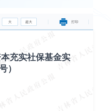
大
超大
打印
资本充实社保基金实
8号）