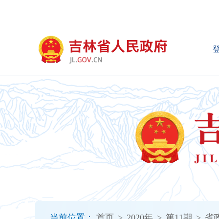
新
窗
口
打
开
无
障
碍
说
明
页
面,
按
Alt
加
波
浪
键
打
当前位置：
首页
>
2020年
>
第11期
>
省