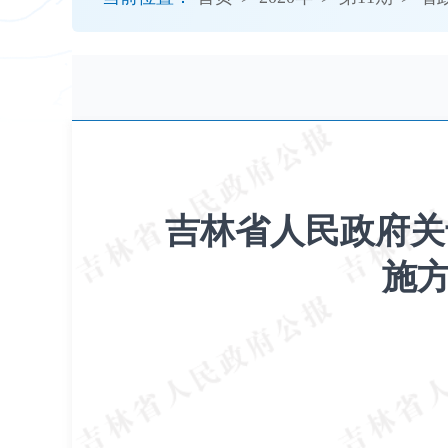
开
导
盲
模
式
吉林省人民政府关
施方