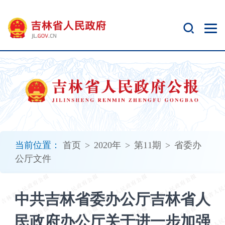
新
窗
口
打
开
无
障
碍
说
明
页
面,
当前位置：
首页
>
2020年
>
第11期
>
省委办
按
公厅文件
Alt
加
波
中共吉林省委办公厅吉林省人
浪
键
民政府办公厅关于进一步加强
打