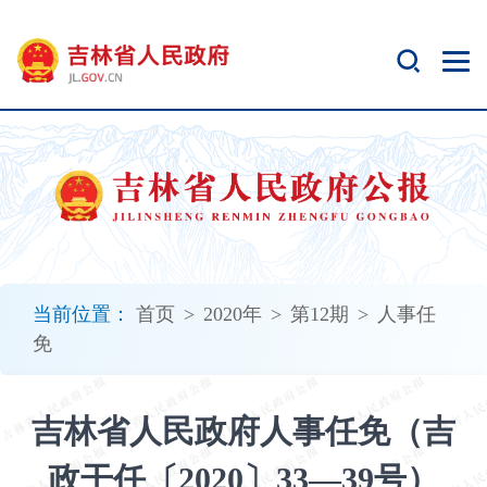
新
窗
口
打
开
无
障
碍
说
明
页
面,
当前位置：
首页
>
2020年
>
第12期
>
人事任
按
免
Alt
加
波
吉林省人民政府人事任免（吉
浪
键
政干任〔2020〕33—39号）
打