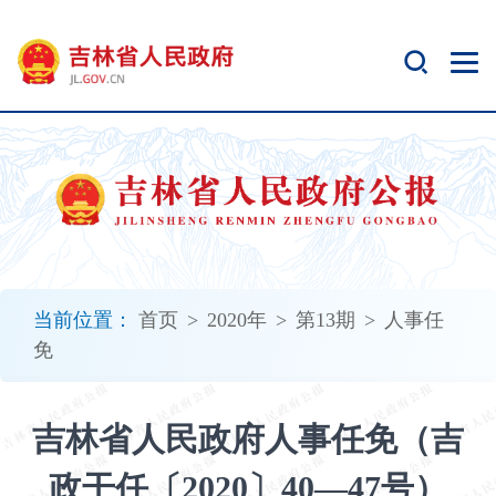
新
窗
口
打
开
无
障
碍
说
明
页
面,
当前位置：
首页
>
2020年
>
第13期
>
人事任
按
免
Alt
加
波
吉林省人民政府人事任免（吉
浪
键
政干任〔2020〕40—47号）
打