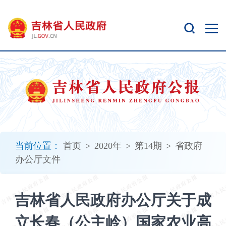
新
窗
口
打
开
无
障
碍
说
明
页
面,
当前位置：
首页
>
2020年
>
第14期
>
省政府
按
办公厅文件
Alt
加
波
吉林省人民政府办公厅关于成
浪
键
立长春（公主岭）国家农业高
打