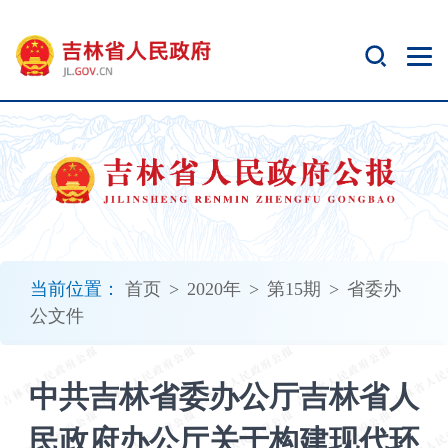
新
窗
口
打
开
无
障
碍
说
明
页
面,
当前位置：
首页
>
2020年
>
第15期
>
省委办
按
公文件
Alt
加
波
中共吉林省委办公厅吉林省人
浪
键
民政府办公厅关于构建现代环
打