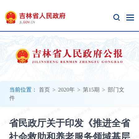
新
窗
口
打
开
无
障
碍
说
明
页
面,
当前位置：
首页
>
2020年
>
第15期
>
部门文
按
件
Alt
加
波
省民政厅关于印发《推进全省
浪
键
社会救助和养老服务领域基层
打