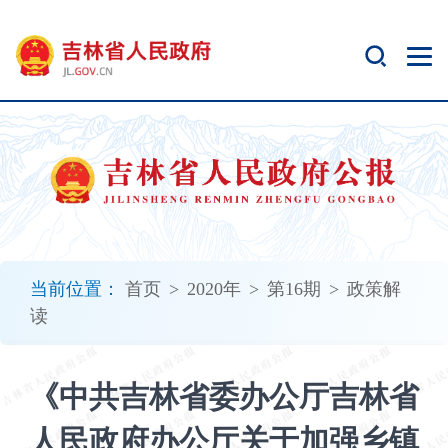
新
窗
口
打
开
无
障
碍
说
明
页
面,
当前位置：
首页
>
2020年
>
第16期
>
政策解
按
读
Alt
加
波
《中共吉林省委办公厅吉林省
浪
键
人民政府办公厅关于加强乡镇
打