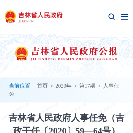
新
窗
口
打
开
无
障
碍
说
明
页
面,
当前位置：
首页
>
2020年
>
第17期
>
人事任
按
免
Alt
加
波
吉林省人民政府人事任免（吉
浪
键
政干任〔2020〕59—64号）
打