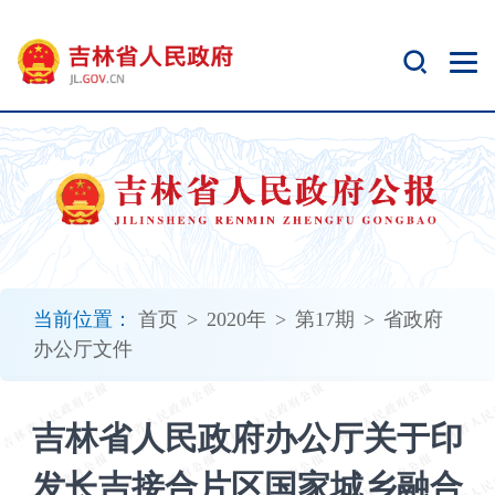
新
窗
口
打
开
无
障
碍
说
明
页
面,
当前位置：
首页
>
2020年
>
第17期
>
省政府
按
办公厅文件
Alt
加
波
吉林省人民政府办公厅关于印
浪
键
发长吉接合片区国家城乡融合
打