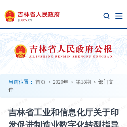
新
窗
口
打
开
无
障
碍
说
明
页
面,
当前位置：
首页
>
2020年
>
第18期
>
部门文
按
件
Alt
加
波
吉林省工业和信息化厅关于印
浪
键
发促进制造业数字化转型指导
打