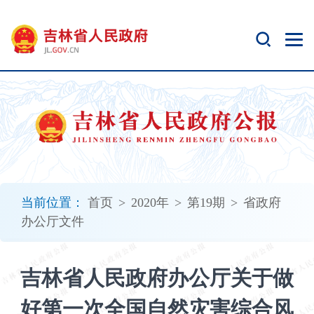
新
窗
口
打
开
无
障
碍
说
明
页
面,
当前位置：
首页
>
2020年
>
第19期
>
省政府
按
办公厅文件
Alt
加
波
吉林省人民政府办公厅关于做
浪
键
好第一次全国自然灾害综合风
打