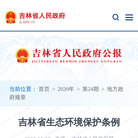
新
窗
口
打
开
无
障
碍
说
明
页
面,
当前位置：
首页
>
2020年
>
第24期
>
地方政
按
府规章
Alt
加
波
吉林省生态环境保护条例
浪
键
打