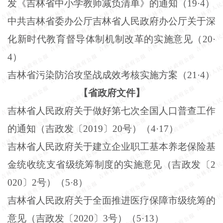
发《吉林省中小学教师减负清单》的通知（
19
·
4
）
中共吉林省委办公厅吉林省人民政府办公厅关于深
化新时代教育督导体制机制改革的实施意见（
20
·
4
）
吉林省污染防治攻坚战成效考核实施方案（
21
·
4
）
【省政府文件】
吉林省人民政府关于做好第七次全国人口普查工作
的通知（吉政发〔
2019
〕
20
号）（
4
·
17
）
吉林省人民政府关于建立企业职工基本养老保险基
金统收统支省级统筹制度的实施意见（吉政发〔
2
020
〕
2
号）（
5
·
8
）
吉林省人民政府关于全面推进医疗保障市级统筹的
意见（吉政发〔
2020
〕
3
号）（
5
·
13
）