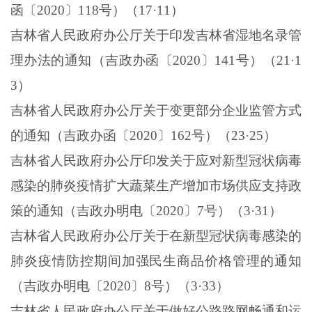
函〔
2020
〕
118
号）（
17
·
11
）
吉林省人民政府办公厅关于印发吉林省湿地名录管
理办法的通知（吉政办函〔
2020
〕
141
号）（
21
·
1
3
）
吉林省人民政府办公厅关于变更部分企业监管方式
的通知（吉政办函〔
2020
〕
162
号）（
23
·
25
）
吉林省人民政府办公厅印发关于应对新型冠状病毒
感染的肺炎疫情扩大蔬菜生产增加市场供应支持政
策的通知（吉政办明电〔
2020
〕
7
号）（
3
·
31
）
吉林省人民政府办公厅关于在新型冠状病毒感染的
肺炎疫情防控期间加强民生商品价格管理的通知
（吉政办明电〔
2020
〕
8
号）（
3
·
33
）
吉林省人民政府办公厅关于做好公路路网畅通和运