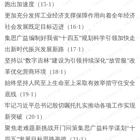
跑出加速度（
15
·
1
）
更加充分发挥工业经济支撑保障作用向着全年经济
社会发展既定目标迈进（
16
·
1
）
集思广益编制好我省“十四五”规划科学引领加快走
出新时代振兴发展新路（
17
·
1
）
坚持以“数字吉林”建设为引领持续深化“放管服”改
革优化营商环境（
18
·
1
）
始终坚持人民至上生命至上采取有效举措守住安全
底线（
19
·
1
）
牢记习近平总书记殷切嘱托扎实推动各项工作实现
新突破（
20
·
1
）
聚焦老难题新挑战开门问策集思广益科学谋划“十
四五”发展目标思路举措（
21
·
1
）