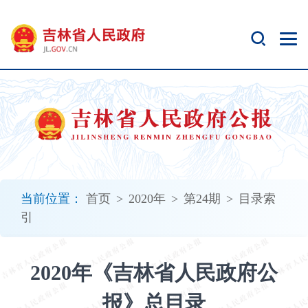
新
窗
口
打
开
无
障
碍
说
明
页
面,
当前位置：
首页
>
2020年
>
第24期
>
目录索
按
引
Alt
加
波
2020年《吉林省人民政府公
浪
键
报》总目录
打