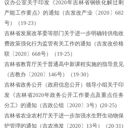
议办公室关于印发《
2020
年吉林省钢铁化解过剩
产能工作要点》的通知（吉发改产业〔
2020
〕
682
号）（
19
·
23
）
吉林省发展改革委等部门关于进一步明确转供电收
费政策强化行为监管有关工作的通知（吉发改价格
联〔
2020
〕
668
号）（
19
·
25
）
吉林省教育厅关于普通高中新课程实施的指导意见
（吉教办〔
2020
〕
146
号）（
19
·
30
）
吉林省政务公开（政府信息公开）领导小组关于印
发《吉林省
2020
年政务公开工作要点及重点任务
分工》的通知（吉政公组〔
2020
〕
3
号）
(20
·
25)
吉林省农业农村厅关于进一步加强水生野生动物保
护管理的通知（吉农渔发〔
2020
〕
13
号）（
20
·
31)