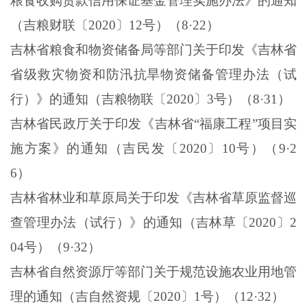
粮食收购贷款信用保证基金管理实施办法》的通知
（吉粮财联〔
2020
〕
12
号）（
8
·
22
）
吉林省粮食和物资储备局等部门关于印发《吉林省
省级救灾物资和防汛抗旱物资储备管理办法（试
行）》的通知（吉粮物联〔
2020
〕
3
号）（
8
·
31
）
吉林省民政厅关于印发《吉林省“福康工程”项目实
施方案》的通知（吉民发〔
2020
〕
10
号）（
9
·
2
6
）
吉林省林业和草原局关于印发《吉林省草原监督巡
查管理办法（试行）》的通知（吉林草〔
2020
〕
2
04
号）（
9
·
32
）
吉林省自然资源厅等部门关于规范设施农业用地管
理的通知（吉自然资规〔
2020
〕
1
号）（
12
·
32
）