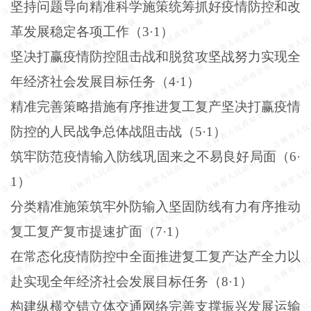
坚持问题导向精准科学施策统筹抓好疫情防控和改
革发展稳定各项工作（
3
·
1
）
坚决打赢疫情防控阻击战和脱贫攻坚战努力实现全
年经济社会发展目标任务（
4
·
1
）
精准完善策略措施有序推进复工复产坚决打赢疫情
防控的人民战争总体战阻击战（
5
·
1
）
筑牢防范疫情输入防线巩固来之不易良好局面（
6
·
1
）
分类精准施策筑牢外防输入坚固防线有力有序推动
复工复产复市提速扩面（
7
·
1
）
在常态化疫情防控中全面推进复工复产达产全力以
赴实现全年经济社会发展目标任务（
8
·
1
）
构建纵横交错立体交通网络完善支撑振兴发展运输