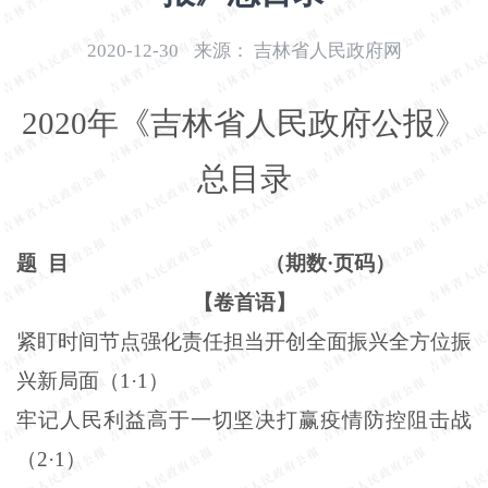
开
导
2020-12-30
来源：
吉林省人民政府网
盲
模
2020年《吉林省人民政府公报》
式
总目录
题
目
（期数·页码）
【卷首语】
紧盯时间节点强化责任担当开创全面振兴全方位振
兴新局面（
1
·
1
）
牢记人民利益高于一切坚决打赢疫情防控阻击战
（
2
·
1
）