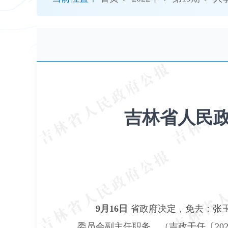
开
导
盲
模
式
吉林省人民政
9月16日
省政府决定，免去：张
委员会副主任职务。（吉政干任〔202