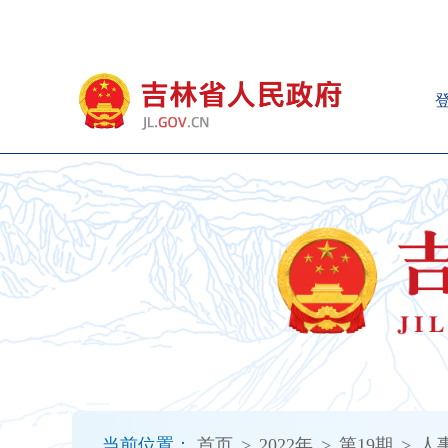
新
窗
口
打
开
无
障
碍
说
明
页
面,
按
Alt
加
波
浪
键
打
当前位置：
首页
>
2022年
>
第19期
>
人