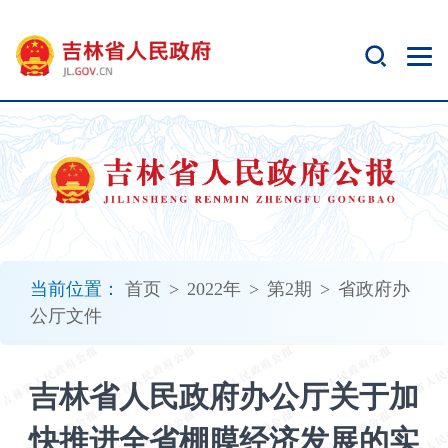
新
窗
口
打
开
无
障
碍
说
明
页
面,
当前位置：
首页
>
2022年
>
第2期
>
省政府办
按
公厅文件
Alt
加
波
吉林省人民政府办公厅关于加
浪
键
快推进全省棚膜经济发展的实
打