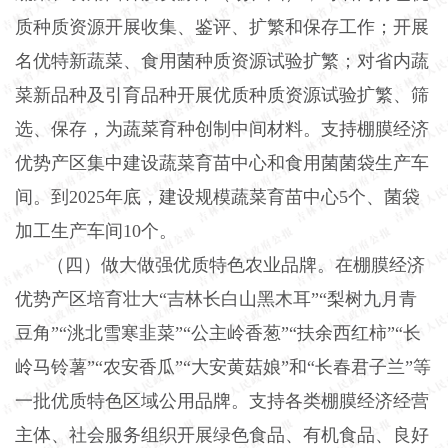
质种质资源开展收集、鉴评、扩繁和保存工作；开展
名优特新蔬菜、食用菌种质资源试验扩繁；对省内蔬
菜新品种及引育品种开展优质种质资源试验扩繁、筛
选、保存，为蔬菜育种创制中间材料。支持棚膜经济
优势产区集中建设蔬菜育苗中心和食用菌菌袋生产车
间。到
2025年底，建设规模蔬菜育苗中心5个、菌袋
加工生产车间10个。
（四）做大做强优质特色农业品牌。在棚膜经济
优势产区培育壮大
“吉林长白山黑木耳”“梨树九月青
豆角”“洮北雪寒韭菜”“公主岭香葱”“扶余西红柿”“长
岭马铃薯”“农安香瓜”“大安黄菇娘”和“长春君子兰”等
一批优质特色区域公用品牌。支持各类棚膜经济经营
主体、社会服务组织开展绿色食品、有机食品、良好