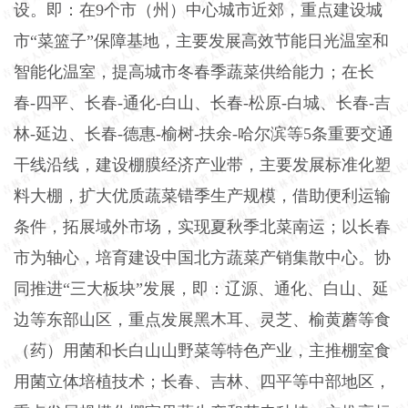
设。即：在9个市（州）中心城市近郊，重点建设城
市“菜篮子”保障基地，主要发展高效节能日光温室和
智能化温室，提高城市冬春季蔬菜供给能力；在长
春-四平、长春-通化-白山、长春-松原-白城、长春-吉
林-延边、长春-德惠-榆树-扶余-哈尔滨等5条重要交通
干线沿线，建设棚膜经济产业带，主要发展标准化塑
料大棚，扩大优质蔬菜错季生产规模，借助便利运输
条件，拓展域外市场，实现夏秋季北菜南运；以长春
市为轴心，培育建设中国北方蔬菜产销集散中心。协
同推进“三大板块”发展，即：辽源、通化、白山、延
边等东部山区，重点发展黑木耳、灵芝、榆黄蘑等食
（药）用菌和长白山山野菜等特色产业，主推棚室食
用菌立体培植技术；长春、吉林、四平等中部地区，