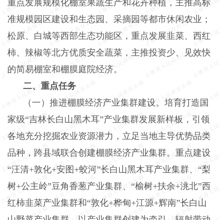
重点发展规模化棚室果蔬生产和花卉种植，主推高标
准规模园区建设和生态园、采摘园等都市休闲农业；
松原、白城等西部生态功能区，重点发展韭菜、西红
柿、辣椒等北方优质安全蔬菜，主推投资少、见效快
的简易棚室和棚膜庭院经济。
二、重点任务
（一）推进棚膜经济产业集群建设。培育打造国
家级
“吉林长白山黑木耳”产业集群发展新样板，引领
各地充分挖掘农业资源潜力，立足当地主导优势品类
品种，跨县域联合创建棚膜经济产业集群。重点建设
“汪清+敦化+安图+蛟河”长白山黑木耳产业集群、“梨
树+公主岭”豆角香葱产业集群、“榆树+扶余+洮北”西
红柿韭菜产业集群和“敦化+桦甸+江源+辉南”长白山
山野菜产业集群。以产业集群创建为牵引，辐射带动