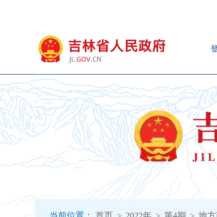
新
窗
口
打
开
无
障
碍
说
明
页
面,
按
Alt
加
波
浪
键
打
当前位置：
首页
>
2022年
>
第4期
>
地方