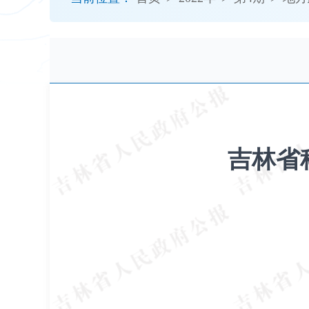
开
导
盲
模
式
吉林省