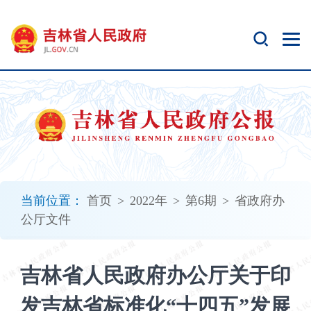
新
窗
口
打
开
无
障
碍
说
明
页
面,
当前位置：
首页
>
2022年
>
第6期
>
省政府办
按
公厅文件
Alt
加
波
吉林省人民政府办公厅关于印
浪
键
发吉林省标准化“十四五”发展
打